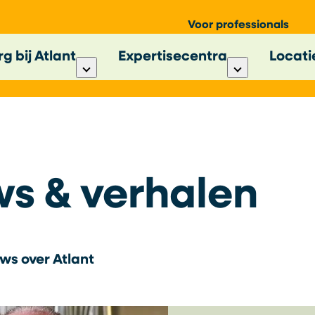
Voor professionals
g bij Atlant
Expertisecentra
Locati
s & verhalen
ws over Atlant