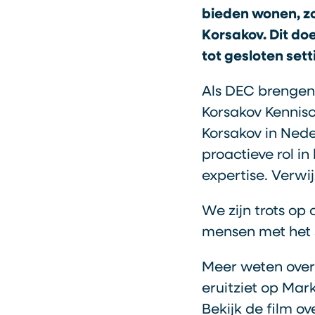
bieden wonen, z
Korsakov. Dit do
tot gesloten set
Als DEC brengen
Korsakov Kennis
Korsakov in Ned
proactieve rol i
expertise. Verwij
We zijn trots op
mensen met het 
Meer weten over 
eruitziet op Mar
Bekijk de film o