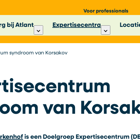
Voor professionals
g bij Atlant
Expertisecentra
Locati
rum syndroom van Korsakov
tisecentrum
room van Korsa
arkenhof
is een Doelgroep Expertisecentrum (D