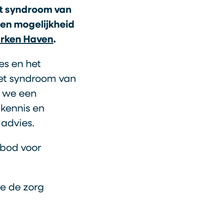
et syndroom van
een mogelijkheid
rken Haven
.
es en het
het syndroom van
n we een
 kennis en
 advies.
nbod voor
e de zorg