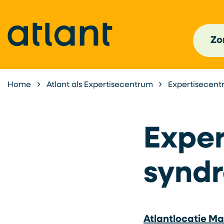
Zor
Home
Atlant als Expertisecentrum
Expertisecent
Exper
synd
Atlantlocatie M