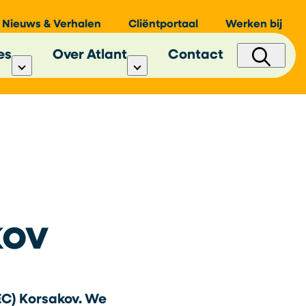
Nieuws & Verhalen
Cliëntportaal
Werken bij
es
Over Atlant
Contact
kov
EC) Korsakov. We