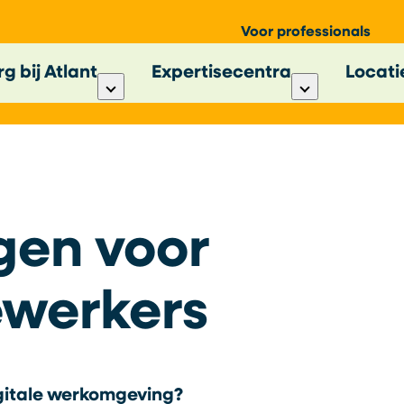
Voor professionals
g bij Atlant
Expertisecentra
Locati
gen voor
werkers
igitale werkomgeving?