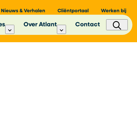
Nieuws & Verhalen
Cliëntportaal
Werken bij
es
Over Atlant
Contact