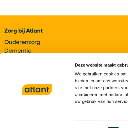
Footer
Zorg bij Atlant
Ouderenzorg
Dementie
Gerontopsychiatrie+
Deze website maakt gebru
Ziekte van Huntington
We gebruiken cookies om c
Syndroom van Korsakov
bieden en om ons websitev
Locaties
site met onze partners vo
combineren met andere inf
uw gebruik van hun servic
8,3 •
397 reviews op Zorgkaar