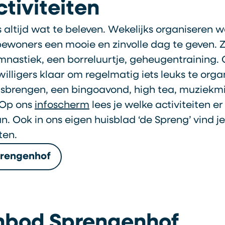
tiviteiten
 altijd wat te beleven. Wekelijks organiseren we
bewoners een mooie en zinvolle dag te geven. 
nastiek, een borreluurtje, geheugentraining. 
willigers klaar om regelmatig iets leuks te org
sbrengen, een bingoavond, high tea, muziekm
. Op ons
infoscherm
lees je welke activiteiten er
 Ook in ons eigen huisblad ‘de Spreng’ vind je
iten.
prengenhof
nbod Sprengenhof