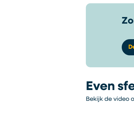
Zo
D
Even sf
Bekijk de video 