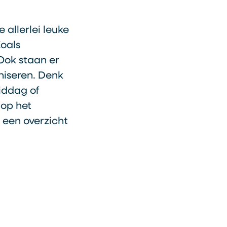
 allerlei leuke
Zoals
Ook staan er
aniseren. Denk
iddag of
 op het
 een overzicht