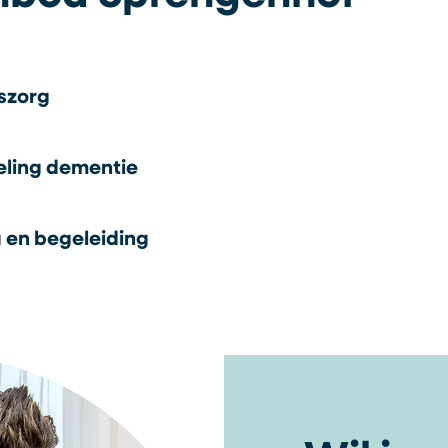
szorg
ling dementie
 en begeleiding