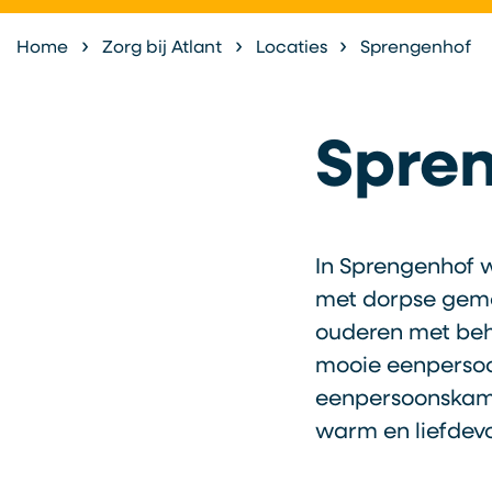
Home
Zorg bij Atlant
Locaties
Sprengenhof
Spre
In Sprengenhof w
met dorpse gemoe
ouderen met beh
mooie eenpersoo
eenpersoonskam
warm en liefdevol