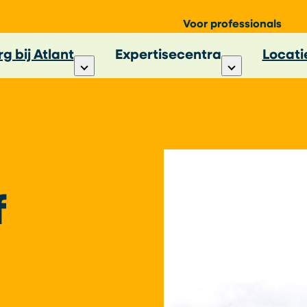
Voor professionals
g bij Atlant
Expertisecentra
Locati
f