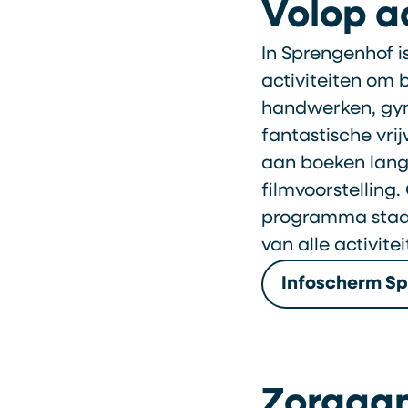
Volop ac
In Sprengenhof is
activiteiten om 
handwerken, gym
fantastische vrij
aan boeken lang
filmvoorstelling
programma staan.
van alle activite
Infoscherm S
Zorgaa