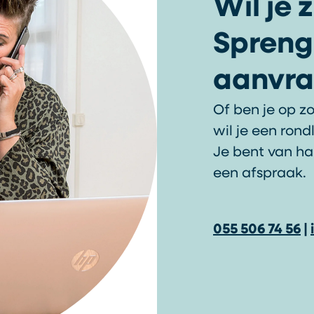
Wil je 
Spreng
aanvra
Of ben je op z
wil je een rond
Je bent van ha
een afspraak.
055 506 74 56
|