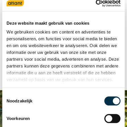
dicht bij de bewoners. We geloven dat
we mensen het beste helpen, als we
een sterke band met ze opbouwen.
Deze website maakt gebruik van cookies
Daarom werken we in vaste teams, die
We gebruiken cookies om content en advertenties te
elk een kleine groep bewoners bijstaan.
personaliseren, om functies voor social media te bieden
en om ons websiteverkeer te analyseren. Ook delen we
Zo kunnen we iedereen de aandacht
informatie over uw gebruik van onze site met onze
geven die ze verdienen en beter
partners voor social media, adverteren en analyse. Deze
beoordelen wat iemand nodig heeft.
partners kunnen deze gegevens combineren met andere
informatie die u aan ze heeft verstrekt of die ze hebben
verzameld op basis van uw gebruik van hun services.
Toestemmingsselectie
Noodzakelijk
Voorkeuren