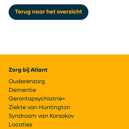
Leaflet
|
©
OpenStreetMap
contributors
+
Terug naar het overzicht
−
Footer
Zorg bij Atlant
Ouderenzorg
Dementie
Gerontopsychiatrie+
Ziekte van Huntington
Syndroom van Korsakov
Locaties