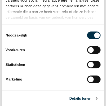
partners voor social media, adverteren en analyse. Deze
partners kunnen deze gegevens combineren met andere
Behandeling en begeleiding
informatie die u aan ze heeft verstrekt of die ze hebben
verzameld op basis van uw gebruik van hun services.
Toestemmingsselectie
Noodzakelijk
Voorkeuren
Statistieken
Marketing
Details tonen