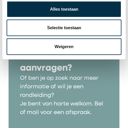
Alles toestaan
Selectie toestaan
Wil je zorg van
Weigeren
Markenhof
aanvragen?
Of ben je op zoek naar meer
informatie of wil je een
rondleiding?
Je bent van harte welkom. Bel
of mail voor een afspraak.