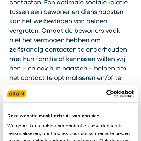
contacten. Een optimale sociale relatie
tussen een bewoner en diens naasten
kan het welbevinden van beiden
vergroten. Omdat de bewoners vaak
niet het vermogen hebben om
zelfstandig contacten te onderhouden
met hun familie of kennissen willen wij
hen – en ook hun naasten – helpen om
het contact te optimaliseren en/of te
herstellen. In dit praktijkverbeterproject
uitgevoerd in 2021 - 2022 stond de
onderzoeksvraag wat de EVV kan doen
om deze sociale relaties te
Deze website maakt gebruik van cookies
optimaliseren, centraal.
We gebruiken cookies om content en advertenties te
personaliseren, om functies voor social media te bieden
en om ons websiteverkeer te analyseren. Ook delen we