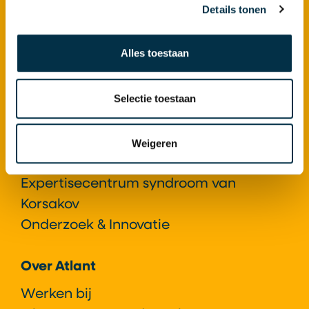
Details tonen
Ziekte van Huntington
Syndroom van Korsakov
Locaties
Alles toestaan
Atlant als Expertisecentrum
Selectie toestaan
Expertisecentrum Gerontopsychiatrie+
Expertisecentrum ziekte van
Weigeren
Huntington
Expertisecentrum syndroom van
Korsakov
Onderzoek & Innovatie
Over Atlant
Werken bij