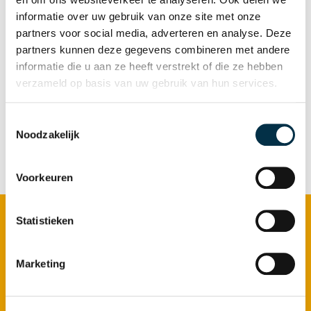
Contactpersoon:
Loes van Dusseldorp,
informatie over uw gebruik van onze site met onze
onderzoekscoördinator,
partners voor social media, adverteren en analyse. Deze
l.van.dusseldorp@atlant.nl
partners kunnen deze gegevens combineren met andere
informatie die u aan ze heeft verstrekt of die ze hebben
Flyer/Infographic GP onderzoek
verzameld op basis van uw gebruik van hun services.
Sociale relaties
Toestemmingsselectie
Noodzakelijk
Voorkeuren
Footer
Statistieken
Zorg bij Atlant
Ouderenzorg
Marketing
Dementie
Gerontopsychiatrie+