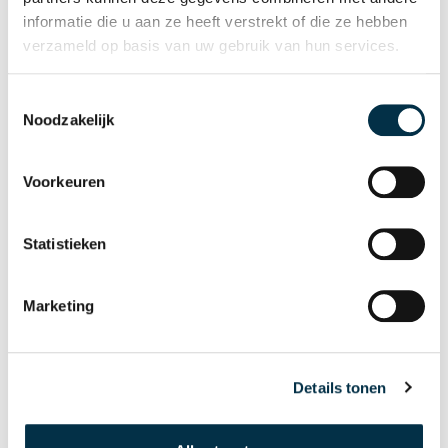
informatie die u aan ze heeft verstrekt of die ze hebben
verzameld op basis van uw gebruik van hun services.
Toestemmingsselectie
Noodzakelijk
Deze omgeving past als een
Voorkeuren
lekkere jas
Onderzoek naar socio-
Statistieken
therapeutische leefmilieus binnen
de gerontopsychiatrie.
Marketing
Lees meer
Details tonen