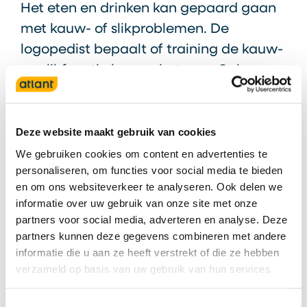
Het eten en drinken kan gepaard gaan
met kauw- of slikproblemen. De
logopedist bepaalt of training de kauw-
en slikfunctie kan verbeteren. Ook
wordt er gekeken of aanpassing van de
voedselconsistentie nodig is. Ook
kunnen adviezen voor houding en voor
Deze website maakt gebruik van cookies
aangepaste sliktechnieken gegeven
We gebruiken cookies om content en advertenties te
personaliseren, om functies voor social media te bieden
worden.
en om ons websiteverkeer te analyseren. Ook delen we
informatie over uw gebruik van onze site met onze
De logopedie wordt verzorgd door de
partners voor social media, adverteren en analyse. Deze
volgende therapeuten:
partners kunnen deze gegevens combineren met andere
informatie die u aan ze heeft verstrekt of die ze hebben
Janneke Albers
verzameld op basis van uw gebruik van hun services.
Maaike Nieuwkamp-Bosma
Margret Knoll, ParkinsonNet-
Toestemmingsselectie