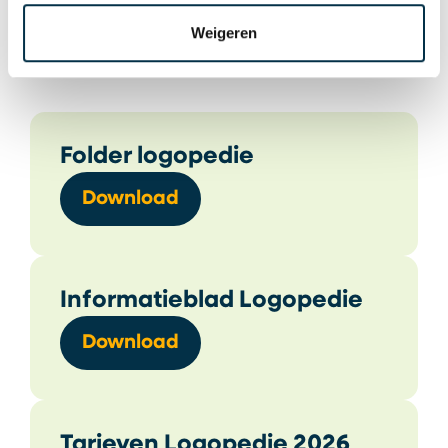
wanneer de behandeling niet vanuit uw
Weigeren
zorgverzekering vergoed wordt.
Folder logopedie
Download
Informatieblad Logopedie
Download
Tarieven Logopedie 2026