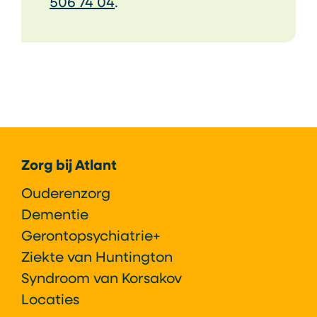
506 74 04
.
Footer
Zorg bij Atlant
Ouderenzorg
Dementie
Gerontopsychiatrie+
Ziekte van Huntington
Syndroom van Korsakov
Locaties