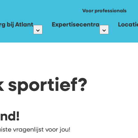
Voor professionals
g bij Atlant
Expertisecentra
Locati
k sportief?
nd!
iste vragenlijst voor jou!