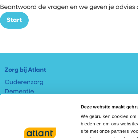
Beantwoord de vragen en we geven je advies ove
Start
Footer
Zorg bij Atlant
Ouderenzorg
Dementie
Gerontopsychiatrie+
Deze website maakt gebru
Ziekte van Huntington
We gebruiken cookies om c
Syndroom van Korsakov
bieden en om ons websitev
Locaties
site met onze partners vo