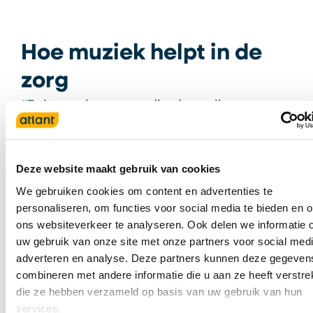
Hoe muziek helpt in de
zorg
“Er is een bewoner die door zijn
dementie erg zoekende is. Hij weet niet
meer wat hij moet doen, waardoor hij
erg veel onrust ervaart. Maar met
Deze website maakt gebruik van cookies
muziek is hij makkelijk af te leiden.
We gebruiken cookies om content en advertenties te
personaliseren, om functies voor social media te bieden en 
Zodra ik zijn kamer binnenkom en met
ons websiteverkeer te analyseren. Ook delen we informatie 
hem ga zingen ontdooit en ontspant hij.
uw gebruik van onze site met onze partners voor social medi
Hij zingt mee en weg is de onrust”,
adverteren en analyse. Deze partners kunnen deze gegeven
vertelt Hanneke. Zorgmedewerkers
combineren met andere informatie die u aan ze heeft verstrek
die ze hebben verzameld op basis van uw gebruik van hun
weten inmiddels precies welke
services.