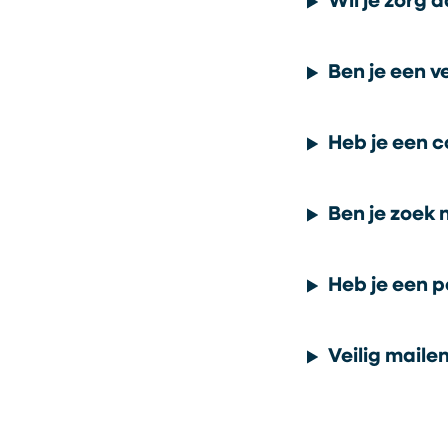
Wil je zorg 
Ben je een v
Heb je een c
Ben je zoek 
Heb je een 
Veilig maile