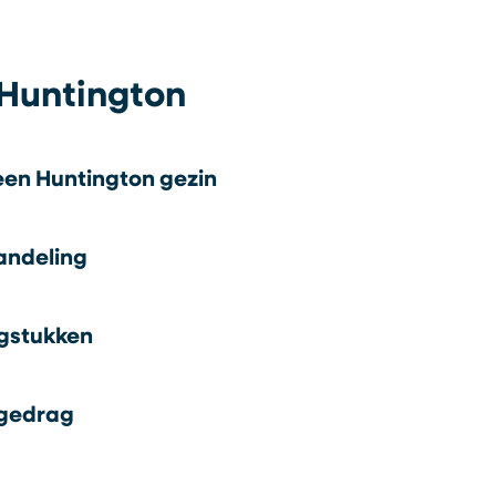
Huntington
een Huntington gezin
andeling
gstukken
 gedrag