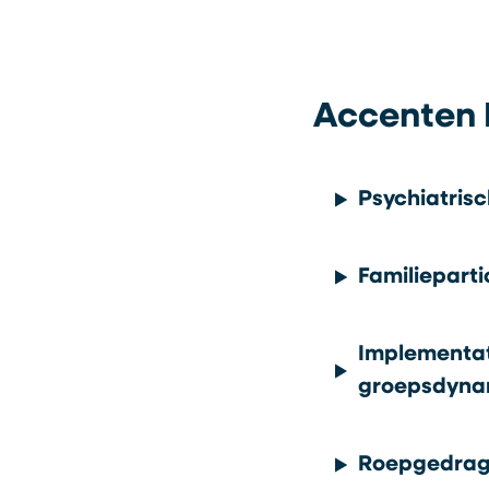
Accenten 
Psychiatrisc
Familieparti
Implementat
groepsdyna
Roepgedra