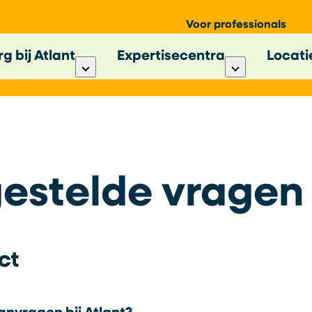
Voor professionals
g bij Atlant
Expertisecentra
Locati
estelde vragen
ct