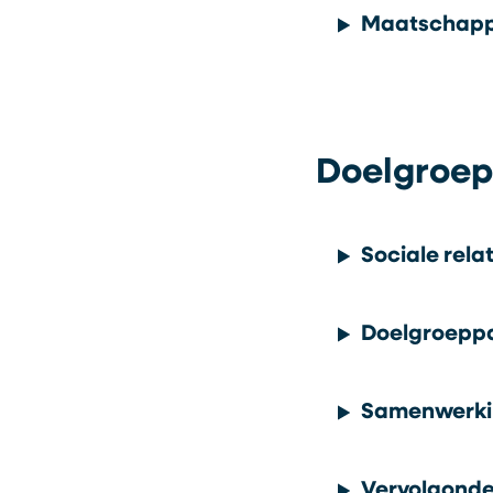
Maatschapp
Doelgroep
Sociale rela
Doelgroeppa
Samenwerkin
Vervolgonde