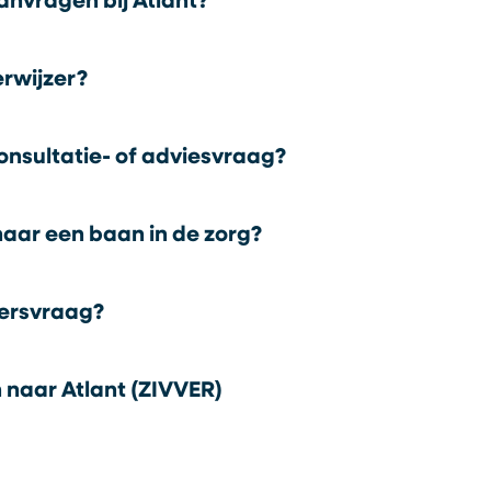
aanvragen bij Atlant?
erwijzer?
onsultatie- of adviesvraag?
naar een baan in de zorg?
persvraag?
n naar Atlant (ZIVVER)