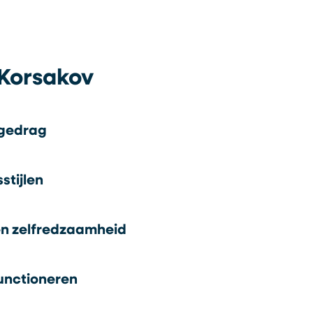
Korsakov
 gedrag
stijlen
n zelfredzaamheid
unctioneren