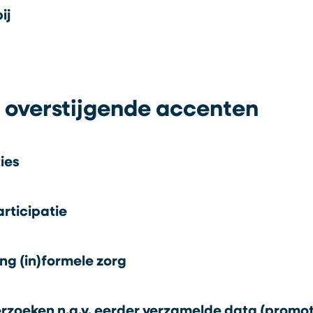
ij
 overstijgende accenten
ties
rticipatie
g (in)formele zorg
rzoeken n.a.v. eerder verzamelde data (promot