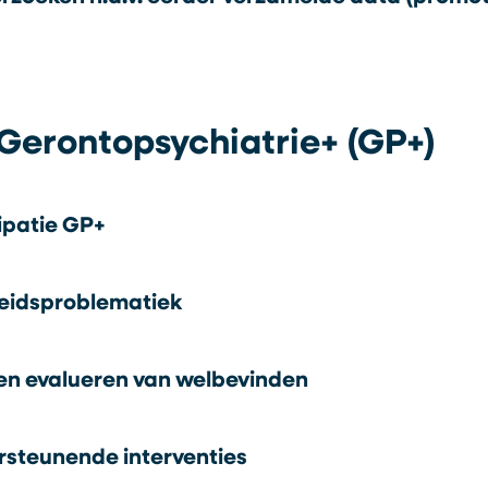
Gerontopsychiatrie+ (GP+)
ipatie GP+
heidsproblematiek
en evalueren van welbevinden
rsteunende interventies