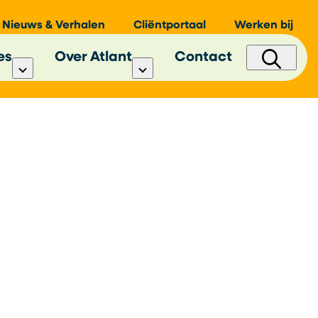
Nieuws & Verhalen
Cliëntportaal
Werken bij
es
Over Atlant
Contact