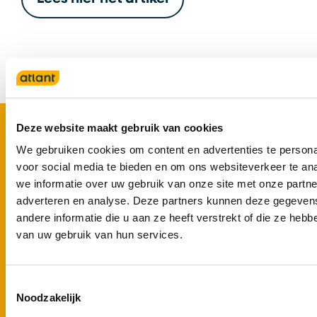
Footer
Deze website maakt gebruik van cookies
Zorg bij Atlant
We gebruiken cookies om content en advertenties te persona
voor social media te bieden en om ons websiteverkeer te an
Ouderenzorg
we informatie over uw gebruik van onze site met onze partne
Dementie
adverteren en analyse. Deze partners kunnen deze gegeve
Gerontopsychiatrie+
andere informatie die u aan ze heeft verstrekt of die ze heb
Ziekte van Huntington
van uw gebruik van hun services.
Syndroom van Korsakov
Locaties
Toestemmingsselectie
Noodzakelijk