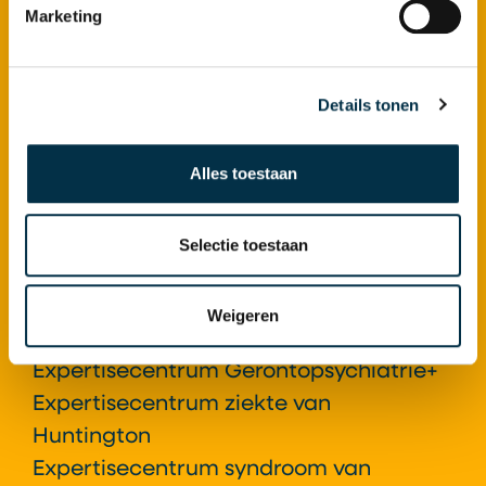
Footer
Marketing
Zorg bij Atlant
Ouderenzorg
Details tonen
Dementie
Gerontopsychiatrie+
Alles toestaan
Ziekte van Huntington
Syndroom van Korsakov
Selectie toestaan
Locaties
Weigeren
Atlant als Expertisecentrum
Expertisecentrum Gerontopsychiatrie+
Expertisecentrum ziekte van
Huntington
Expertisecentrum syndroom van