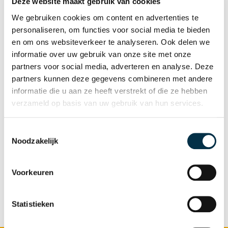
Deze website maakt gebruik van cookies
krijgt inzicht in de kenmerken zoals
We gebruiken cookies om content en advertenties te
geheugenstoornissen, gebrek aan
personaliseren, om functies voor social media te bieden
ziekte-inzicht en gedragsproblemen, en
en om ons websiteverkeer te analyseren. Ook delen we
ontdekt hoe je met passende
informatie over uw gebruik van onze site met onze
benaderingswijzen en structuur de best
partners voor social media, adverteren en analyse. Deze
partners kunnen deze gegevens combineren met andere
mogelijke zorg kunt bieden. Daarnaast
informatie die u aan ze heeft verstrekt of die ze hebben
leer je hoe je cliënten kunt
verzameld op basis van uw gebruik van hun services.
ondersteunen bij het aanleren van
nieuwe vaardigheden en hoe
Toestemmingsselectie
Noodzakelijk
samenwerking tussen verschillende
disciplines daarbij een rol speelt.
Voorkeuren
Statistieken