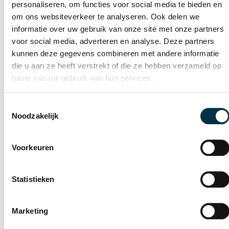
personaliseren, om functies voor social media te bieden en
om ons websiteverkeer te analyseren. Ook delen we
informatie over uw gebruik van onze site met onze partners
voor social media, adverteren en analyse. Deze partners
kunnen deze gegevens combineren met andere informatie
die u aan ze heeft verstrekt of die ze hebben verzameld op
Opgroeien bij een ouder
basis van uw gebruik van hun services.
met de ziekte van
Huntington
Toestemmingsselectie
Noodzakelijk
Cindy Kruijthof
Opgroeien bij een ouder met de ziekte
van Huntington
Voorkeuren
Ziekte van Huntington
2022
Bekijk item
Statistieken
Marketing