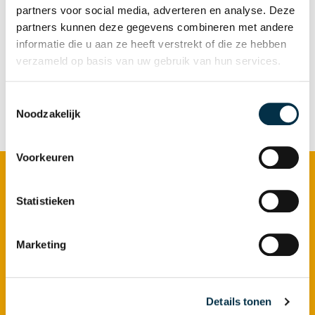
partners voor social media, adverteren en analyse. Deze
partners kunnen deze gegevens combineren met andere
informatie die u aan ze heeft verstrekt of die ze hebben
verzameld op basis van uw gebruik van hun services.
Toestemmingsselectie
Noodzakelijk
Voorkeuren
Footer
Zorg bij Atlant
Statistieken
Ouderenzorg
Dementie
Marketing
Gerontopsychiatrie+
Ziekte van Huntington
Syndroom van Korsakov
Details tonen