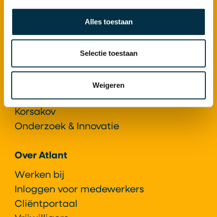
Locaties
Alles toestaan
Atlant als Expertisecentrum
Selectie toestaan
Expertisecentrum Gerontopsychiatrie+
Expertisecentrum ziekte van
Huntington
Weigeren
Expertisecentrum syndroom van
Korsakov
Onderzoek & Innovatie
Over Atlant
Werken bij
Inloggen voor medewerkers
Cliëntportaal