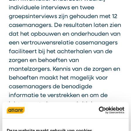
individuele interviews en twee
groepsinterviews zijn gehouden met 12
casemanagers. De resultaten laten zien
dat het opbouwen en onderhouden van
een vertrouwensrelatie casemanagers
faciliteert bij het achterhalen van de
zorgen en behoeften van
mantelzorgers. Kennis van de zorgen en
behoeften maakt het mogelijk voor
casemanagers de benodigde
informatie te verstrekken en om de
juiste zorg te leveren op kritieke
momenten. Het begeleiden van patiënt
en mantelzorgers tijdens een
ziekteverloop vol hindernissen is een
Deze website maakt gebruik van cookies