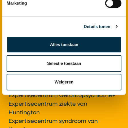
Footer
Marketing
Zorg bij Atlant
Ouderenzorg
Details tonen
Dementie
Gerontopsychiatrie+
Alles toestaan
Ziekte van Huntington
Syndroom van Korsakov
Selectie toestaan
Locaties
Weigeren
Atlant als Expertisecentrum
Expertisecentrum Gerontopsychiatrie+
Expertisecentrum ziekte van
Huntington
Expertisecentrum syndroom van