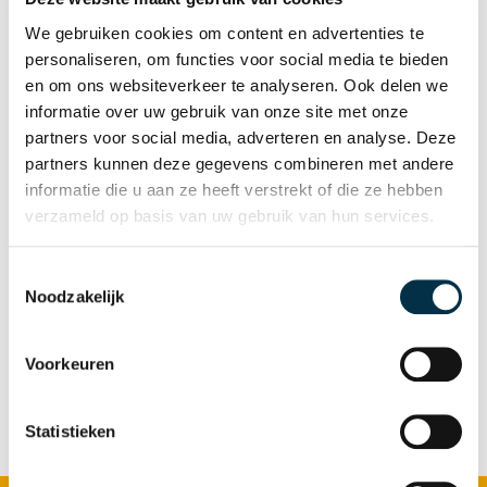
continue proces.
We gebruiken cookies om content en advertenties te
personaliseren, om functies voor social media te bieden
Contactpersoon:
Annemiek Helmers,
en om ons websiteverkeer te analyseren. Ook delen we
informatie over uw gebruik van onze site met onze
onderzoekscoördinator Atlant,
partners voor social media, adverteren en analyse. Deze
a.helmers@atlant.nl
partners kunnen deze gegevens combineren met andere
informatie die u aan ze heeft verstrekt of die ze hebben
Samenwerking extern:
Atlant werkte in
verzameld op basis van uw gebruik van hun services.
dit onderzoek samen met de
Universiteit Utrecht en UNO Amsterdam
Toestemmingsselectie
Noodzakelijk
Poster EHDN 2022
Voorkeuren
Statistieken