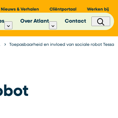
Nieuws & Verhalen
Cliëntportaal
Werken bij
es
Over Atlant
Contact
Toepasbaarheid en invloed van sociale robot Tessa
obot