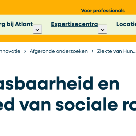
Voor professionals
g bij Atlant
Expertisecentra
Locati
Innovatie
Afgeronde onderzoeken
Ziekte van Huntington
asbaarheid en
ed van sociale r
a