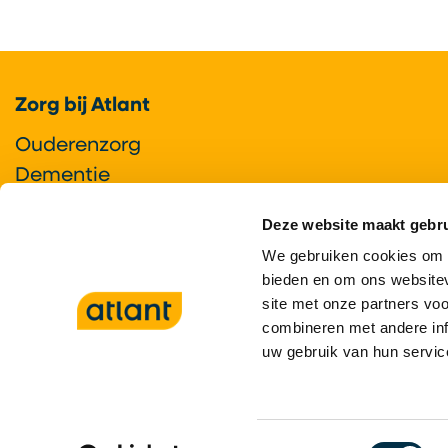
Footer
Zorg bij Atlant
Ouderenzorg
Dementie
Gerontopsychiatrie+
Deze website maakt gebru
Ziekte van Huntington
We gebruiken cookies om c
Syndroom van Korsakov
bieden en om ons websitev
Locaties
site met onze partners vo
combineren met andere inf
uw gebruik van hun servic
8,3 •
397 reviews op Zorgkaar
Toestemmingsselectie