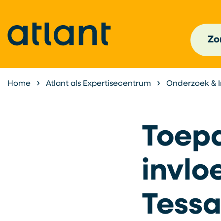
Zor
Home
Atlant als Expertisecentrum
Onderzoek & 
Toep
invlo
Tess