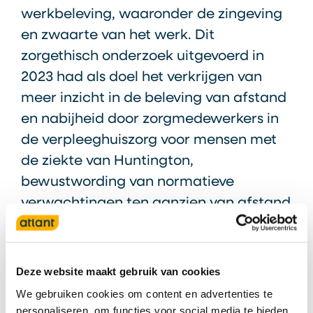
werkbeleving, waaronder de zingeving
en zwaarte van het werk. Dit
zorgethisch onderzoek uitgevoerd in
2023 had als doel het verkrijgen van
meer inzicht in de beleving van afstand
en nabijheid door zorgmedewerkers in
de verpleeghuiszorg voor mensen met
de ziekte van Huntington,
bewustwording van normatieve
verwachtingen ten aanzien van afstand
en nabijheid in zorgrelaties en het
leveren van een aanzet voor handvatten
voor zorgmedewerkers met betrekking
Deze website maakt gebruik van cookies
tot afstand en nabijheid in de
We gebruiken cookies om content en advertenties te
zorgrelatie.
personaliseren, om functies voor social media te bieden