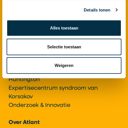
Gerontopsychiatrie+
Details tonen
Ziekte van Huntington
Syndroom van Korsakov
Alles toestaan
Locaties
Selectie toestaan
Atlant als Expertisecentrum
Expertisecentrum Gerontopsychiatrie+
Weigeren
Expertisecentrum ziekte van
Huntington
Expertisecentrum syndroom van
Korsakov
Onderzoek & Innovatie
Over Atlant