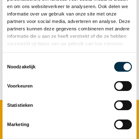
en om ons websiteverkeer te analyseren. Ook delen we
Contactpersoon:
Annemiek Helmers,
informatie over uw gebruik van onze site met onze
partners voor social media, adverteren en analyse. Deze
onderzoekscoördinator,
partners kunnen deze gegevens combineren met andere
a.helmers@atlant.nl
informatie die u aan ze heeft verstrekt of die ze hebben
verzameld op basis van uw gebruik van hun services.
Afstand en nabijheid in de
zorgrelatie
Toestemmingsselectie
Noodzakelijk
Voorkeuren
Footer
Statistieken
Zorg bij Atlant
Marketing
Ouderenzorg
Dementie