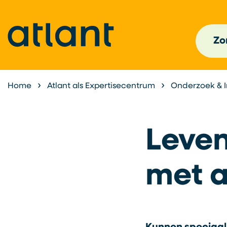
Zor
Home
Atlant als Expertisecentrum
Onderzoek & 
Leve
met a