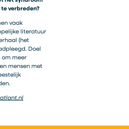
et het syndroom
 te verbreden?
men vaak
elijke literatuur
erhaal (het
aadpleegd. Doel
ns om meer
arten mensen met
estelijk
den.
atlant.nl