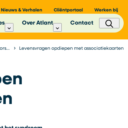
Nieuws & Verhalen
Cliëntportaal
Werken bij
es
Over Atlant
Contact
kov
Levensvragen opdiepen met associatiekaarten
pen
en