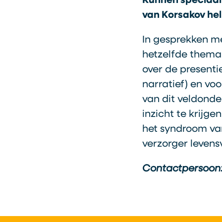
Kunnen speciaal
van Korsakov hel
In gesprekken m
hetzelfde thema 
over de presenti
narratief) en vo
van dit veldonde
inzicht te krijg
het syndroom van
verzorger levens
Contactpersoon