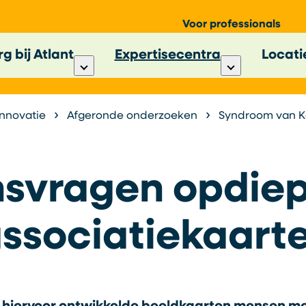
Voor professionals
g bij Atlant
Expertisecentra
Locati
Innovatie
Afgeronde onderzoeken
Syndroom van Korsa
nsvragen opdie
ssociatiekaart