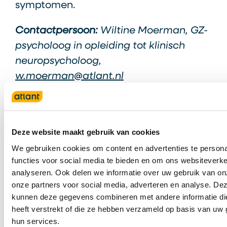
symptomen.
Contactpersoon:
Wiltine Moerman, GZ-
psycholoog in opleiding tot klinisch
neuropsycholoog,
w.moerman@atlant.nl
Samenwerking extern:
Atlant werkte in
dit onderzoek samen met Donders
Instituut van de Radboud Universiteit en
Deze website maakt gebruik van cookies
Korsakov Expertisecentrum Slingedael
We gebruiken cookies om content en advertenties te persona
in samenwerking met de Universiteit
functies voor social media te bieden en om ons websiteverke
Utrecht.
analyseren. Ook delen we informatie over uw gebruik van on
onze partners voor social media, adverteren en analyse. De
kunnen deze gegevens combineren met andere informatie di
Bekijk de producten in de
heeft verstrekt of die ze hebben verzameld op basis van uw 
hun services.
kennisbank