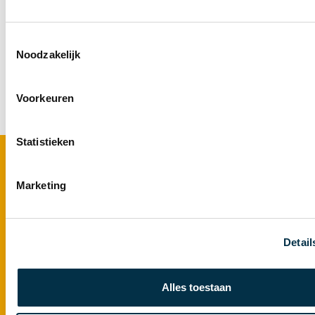
Toestemmingsselectie
Noodzakelijk
Voorkeuren
Statistieken
Footer
Zorg bij Atlant
Marketing
Ouderenzorg
Dementie
Detail
Gerontopsychiatrie+
Ziekte van Huntington
Syndroom van Korsakov
Alles toestaan
Locaties