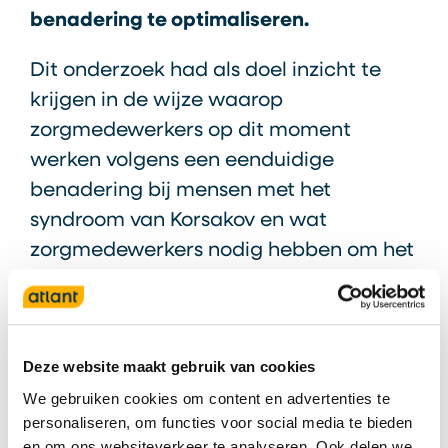
benadering te optimaliseren.
Dit onderzoek had als doel inzicht te
krijgen in de wijze waarop
zorgmedewerkers op dit moment
werken volgens een eenduidige
benadering bij mensen met het
syndroom van Korsakov en wat
zorgmedewerkers nodig hebben om het
werken volgens een eenduidige
benadering te optimaliseren.
Contactpersoon:
Gido van de Spreng,
Deze website maakt gebruik van cookies
HBO Social Work i.o.,
We gebruiken cookies om content en advertenties te
g.van.der.spreng@atlant.nl
personaliseren, om functies voor social media te bieden
en om ons websiteverkeer te analyseren. Ook delen we