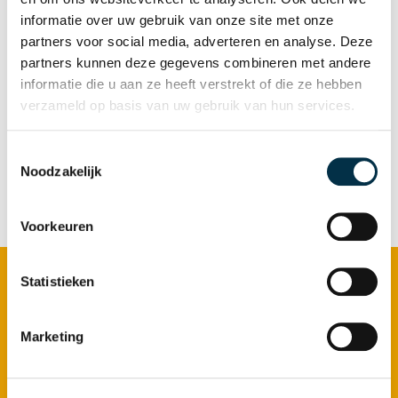
Samenwerking extern en tijdspad:
Dit
informatie over uw gebruik van onze site met onze
partners voor social media, adverteren en analyse. Deze
studentonderzoek werd in 2023
partners kunnen deze gegevens combineren met andere
uitgevoerd in opdracht van Atlant in
informatie die u aan ze heeft verstrekt of die ze hebben
samenwerking met Saxion Hogeschool
verzameld op basis van uw gebruik van hun services.
Enschede.
Toestemmingsselectie
Noodzakelijk
Voorkeuren
Footer
Statistieken
Zorg bij Atlant
Ouderenzorg
Marketing
Dementie
Gerontopsychiatrie+