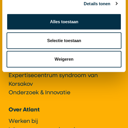
Details tonen
Ziekte van Huntington
Syndroom van Korsakov
Locaties
Alles toestaan
Atlant als Expertisecentrum
Selectie toestaan
Expertisecentrum Gerontopsychiatrie+
Expertisecentrum ziekte van
Weigeren
Huntington
Expertisecentrum syndroom van
Korsakov
Onderzoek & Innovatie
Over Atlant
Werken bij