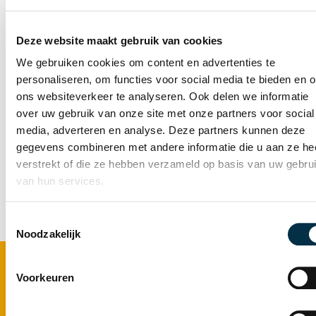
Samenwerking extern en tijdspad:
Dit
onderzoek werd in 2021 uitgevoerd in
Deze website maakt gebruik van cookies
opdracht van Atlant door HBO
We gebruiken cookies om content en advertenties te
verpleegkunde studenten van de
personaliseren, om functies voor social media te bieden en 
Hogeschool Arnhem Nijmegen.
ons websiteverkeer te analyseren. Ook delen we informatie
over uw gebruik van onze site met onze partners voor social
Bekijk de producten in de
media, adverteren en analyse. Deze partners kunnen deze
kennisbank
gegevens combineren met andere informatie die u aan ze he
verstrekt of die ze hebben verzameld op basis van uw gebru
van hun services.
Toestemmingsselectie
Noodzakelijk
Footer
Voorkeuren
Zorg bij Atlant
Ouderenzorg