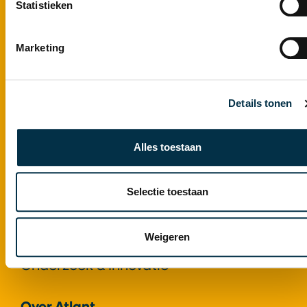
Statistieken
Dementie
Gerontopsychiatrie+
Marketing
Ziekte van Huntington
Syndroom van Korsakov
Locaties
Details tonen
Atlant als Expertisecentrum
Alles toestaan
Expertisecentrum Gerontopsychiatrie+
Expertisecentrum ziekte van
Selectie toestaan
Huntington
Expertisecentrum syndroom van
Weigeren
Korsakov
Onderzoek & Innovatie