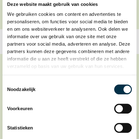
Deze website maakt gebruik van cookies
We gebruiken cookies om content en advertenties te
personaliseren, om functies voor social media te bieden
en om ons websiteverkeer te analyseren. Ook delen we
informatie over uw gebruik van onze site met onze
partners voor social media, adverteren en analyse. Deze
partners kunnen deze gegevens combineren met andere
informatie die u aan ze heeft verstrekt of die ze hebben
verzameld op basis van uw gebruik van hun services.
Homogeen gemalen
Toestemmingsselectie
Noodzakelijk
Bouillon, jus, thee of melk
Bami goreng
Voorkeuren
Broodje shoarma met knoflooksaus
Chili con carne
Statistieken
Doperwtjes met worteltjes