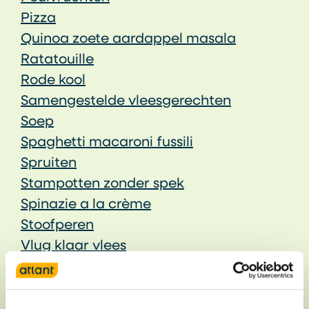
Pizza
Quinoa zoete aardappel masala
Ratatouille
Rode kool
Samengestelde vleesgerechten
Soep
Spaghetti macaroni fussili
Spruiten
Stampotten zonder spek
Spinazie a la crème
Stoofperen
Vlug klaar vlees
Witlof met ham en kaas
Witte rijst
Zachte vis