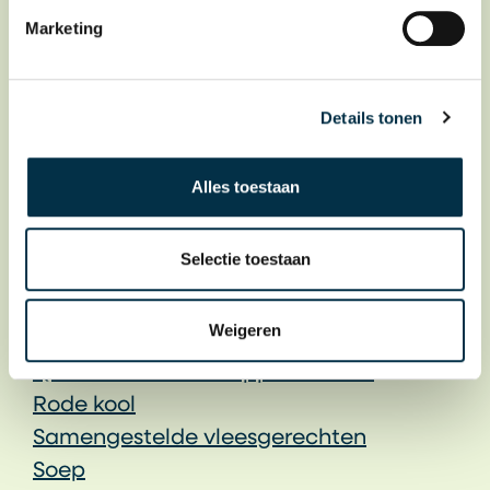
Garnalencocktail
Marketing
Gebakken vis
Gepaneerd vlees
Gestoofde appeltjes
Details tonen
Harde groenten
Koolsoorten met saus
Alles toestaan
Lapjes vlees
Lasagne
Selectie toestaan
Nasi goreng
Pasteitje
Weigeren
Pizza
Quinoa zoete aardappel masala
Rode kool
Samengestelde vleesgerechten
Soep