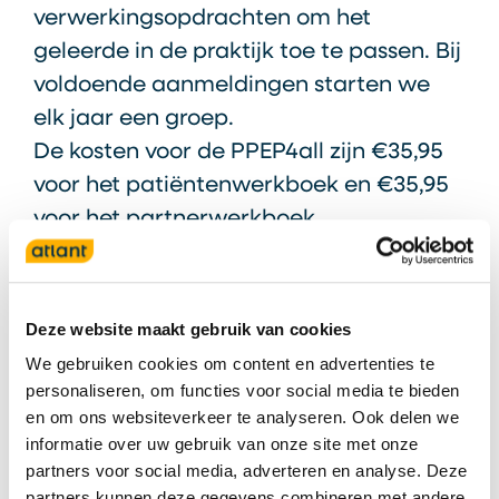
verwerkingsopdrachten om het
geleerde in de praktijk toe te passen. Bij
voldoende aanmeldingen starten we
elk jaar een groep.
De kosten voor de PPEP4all zijn €35,95
voor het patiëntenwerkboek en €35,95
voor het partnerwerkboek.
Wie zijn de PPEP4all-trainers?
Tobias Lange, medisch
Deze website maakt gebruik van cookies
maatschappelijk werker bij Atlant
We gebruiken cookies om content en advertenties te
personaliseren, om functies voor social media te bieden
Lottie van Dulmen, medisch
en om ons websiteverkeer te analyseren. Ook delen we
maatschappelijk werker bij Atlant
informatie over uw gebruik van onze site met onze
Linda Zonnenberg, medisch
partners voor social media, adverteren en analyse. Deze
maatschappelijk werker bij Atlant
partners kunnen deze gegevens combineren met andere