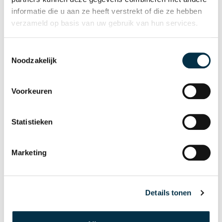
informatie die u aan ze heeft verstrekt of die ze hebben
Maaike Nieuwkamp, logopedist bij
verzameld op basis van uw gebruik van hun services.
Atlant
Toestemmingsselectie
Noodzakelijk
Voorkeuren
Statistieken
Ik vond het
Marketing
leerzaam
Patiënt met de ziekte van
Details tonen
Huntington