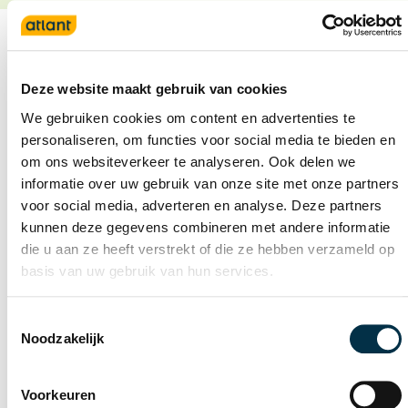
Deze website maakt gebruik van cookies
Deelname aan extern
We gebruiken cookies om content en advertenties te
onderzoek
personaliseren, om functies voor social media te bieden en
om ons websiteverkeer te analyseren. Ook delen we
Beter Laten en Beter Doen in de
informatie over uw gebruik van onze site met onze partners
palliatieve zorg
voor social media, adverteren en analyse. Deze partners
kunnen deze gegevens combineren met andere informatie
Onderzoekers: Emma van Dam,
die u aan ze heeft verstrekt of die ze hebben verzameld op
Patricia Jepma en Marjon van Rijn
basis van uw gebruik van hun services.
Zie voor meer informatie:
Beter
Toestemmingsselectie
Laten en Beter Doen in de
Noodzakelijk
palliatieve zorg - UNO Amsterdam
Atlant draagt bij aan de
Voorkeuren
dataverzameling.