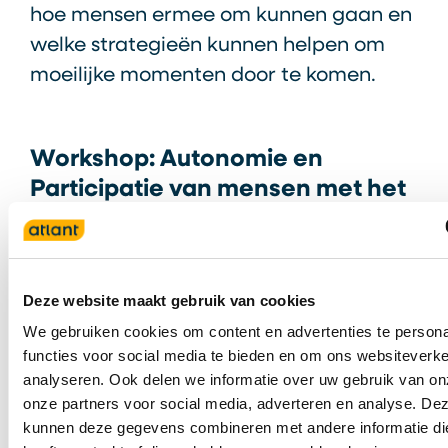
hoe mensen ermee om kunnen gaan en
welke strategieën kunnen helpen om
moeilijke momenten door te komen.
Workshop: Autonomie en
Participatie van mensen met het
syndroom van Korsakov
In deze workshop nemen we je mee in
de eerste bevindingen van ons
Deze website maakt gebruik van cookies
onderzoek naar participatie en
We gebruiken cookies om content en advertenties te persona
functies voor social media te bieden en om ons websiteverke
autonomie bij mensen met het
analyseren. Ook delen we informatie over uw gebruik van on
syndroom van Korsakov. We laten zien
onze partners voor social media, adverteren en analyse. De
wat bewoners, naasten en
kunnen deze gegevens combineren met andere informatie di