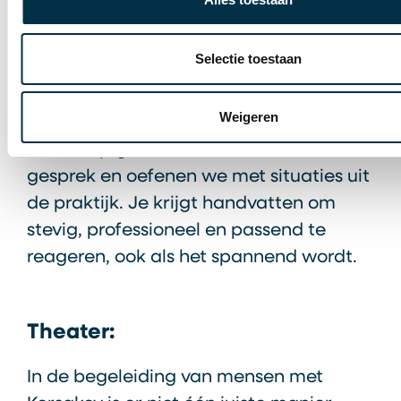
kun je te maken krijgen met ongepaste
of grensoverschrijdende opmerkingen.
Selectie toestaan
Hoe blijf je dan professioneel? Waar
liggen jouw grenzen? En hoe support je
Weigeren
elkaar als team? In deze interactieve
workshop gaan we met elkaar in
gesprek en oefenen we met situaties uit
de praktijk. Je krijgt handvatten om
stevig, professioneel en passend te
reageren, ook als het spannend wordt.
Theater:
In de begeleiding van mensen met